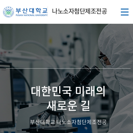
나노소자첨단제조전공
대한민국 미래의
새로운 길
부산대학교 나노소자첨단제조전공