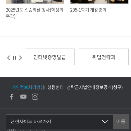
2025년도 스승의날 행사(학생회
205-1학기 개강총회
주관)
관
인터넷증명발급
취업전략과
개인정보처리방침
청렴센터
청탁금지법안내
정보공개(청구)