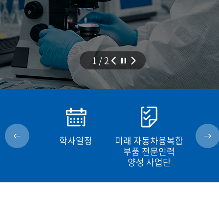
1
2
교육플랫폼
학사일정
미래 자동차융복합
학
ATO
부품 전문인력
양성 사업단