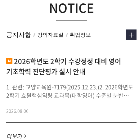
NOTICE
공지사항
강의자료실
취업정보
2026학년도 2학기 수강정정 대비 영어
기초학력 진단평가 실시 안내
1. 관련: 교양교육원-7179(2025.12.23.)2. 2026학년도
2학기 효원핵심역량 교과목(대학영어) 수준별 분반
수업을 위해「영어 기초학력 진단평가」를 아래와 같이
2026
08
06
실시
더보기